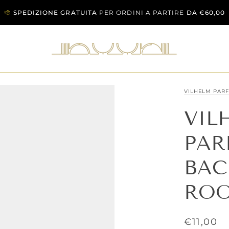
SPEDIZIONE GRATUITA
PER ORDINI A PARTIRE
DA €60,00
VILHELM PAR
VIL
PAR
BAC
ROO
€11,00