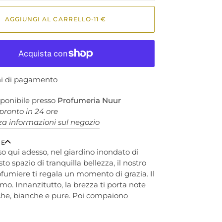
AGGIUNGI AL CARRELLO
•
11 €
ni di pagamento
isponibile presso
Profumeria Nuur
 pronto in 24 ore
za informazioni sul negozio
NE
so qui adesso, nel giardino inondato di
to spazio di tranquilla bellezza, il nostro
fumiere ti regala un momento di grazia.
Il
rmo.
Innanzitutto, la brezza ti porta note
sche, bianche e pure.
Poi compaiono