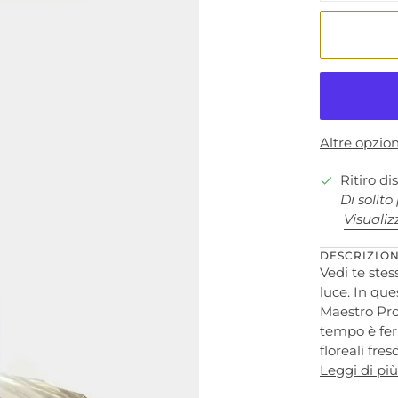
Altre opzio
Ritiro d
Di solito
Visualiz
DESCRIZIO
Vedi te stes
luce.
In ques
Maestro Pro
tempo è fe
floreali fre
Leggi di più