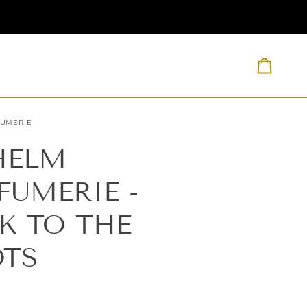
Carrell
FUMERIE
HELM
FUMERIE -
K TO THE
TS