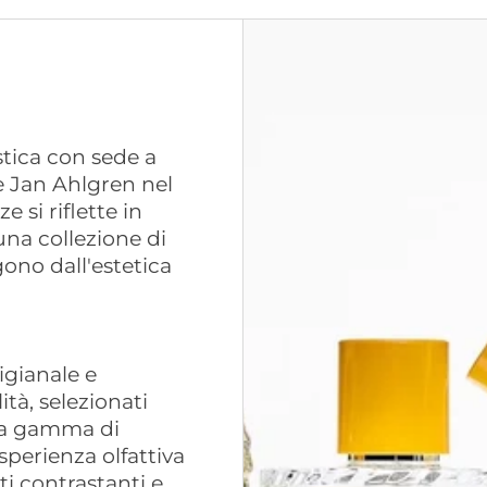
tica con sede a
e Jan Ahlgren nel
 si riflette in
una collezione di
gono dall'estetica
igianale e
ità, selezionati
 La gamma di
sperienza olfattiva
ti contrastanti e