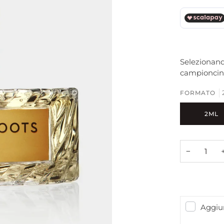
Selezionando
campioncino
FORMATO
2ML
−
Aggiun