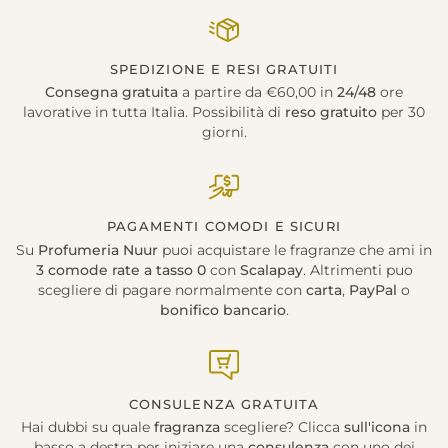
SPEDIZIONE E RESI GRATUITI
Consegna gratuita
a partire da €60,00 in
24/48
ore
lavorative in tutta Italia. Possibilità di
reso gratuito
per 30
giorni.
PAGAMENTI COMODI E SICURI
Su
Profumeria Nuur
puoi acquistare le fragranze che ami in
3 comode rate a tasso 0
con
Scalapay
. Altrimenti puo
scegliere di pagare normalmente con
carta
,
PayPal
o
bonifico bancario
.
CONSULENZA GRATUITA
Hai dubbi su quale
fragranza
scegliere? Clicca
sull'icona
in
basso a destra per iniziare una
consulenza
con uno dei